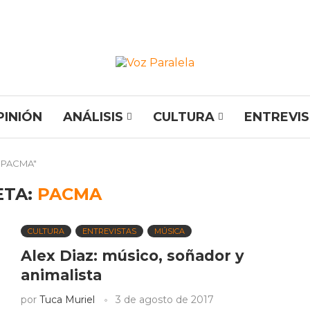
PINIÓN
ANÁLISIS
CULTURA
ENTREVI
 "PACMA"
ETA:
PACMA
CULTURA
ENTREVISTAS
MÚSICA
Alex Diaz: músico, soñador y
animalista
por
Tuca Muriel
3 de agosto de 2017