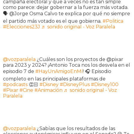
campaña electoral y que a veces no es tan simple
como parece: dejar gobernar a la fuerza más votada.
🗣️ @Jorge Osma Calvo te explica por qué no siempre
el partido más votado es el que gobierna.
#Politica
#Elecciones23J
♬ sonido original - Voz Paralela
@vozparalela
¿Cuáles son los proyectos de @pixar
para 2023 y 2024? ¡Antonio Toca nos los desvela en el
episodio 7 de
#HayUnAmigoEnMí
! 🎧 Episodio
completo en las principales plataformas de
#podcasts
👏🏻
#Disney
#DisneyPlus
#Disney100
#Pixar
#Cine
#Animación
♬ sonido original - Voz
Paralela
@vozparalela
¿Sabías que los resultados de las