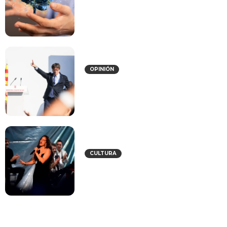
Inteligencia Artificial
OPINIÓN
La política es puro teatro, y
Puigdemont es el protagonista
CULTURA
Zapatero a tus zapatos