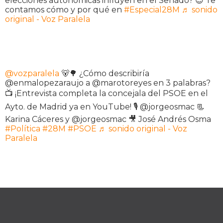
elecciones autonómicas influyen en el Senado? 😉 Te
contamos cómo y por qué en
#Especial28M
♬ sonido
original - Voz Paralela
@vozparalela
🐻🌳 ¿Cómo describiría
@enmalopezaraujo a @marotoreyes en 3 palabras?
📺 ¡Entrevista completa la concejala del PSOE en el
Ayto. de Madrid ya en YouTube! 🎙️ @jorgeosmac 📃
Karina Cáceres y @jorgeosmac 🎥 José Andrés Osma
#Política
#28M
#PSOE
♬ sonido original - Voz
Paralela