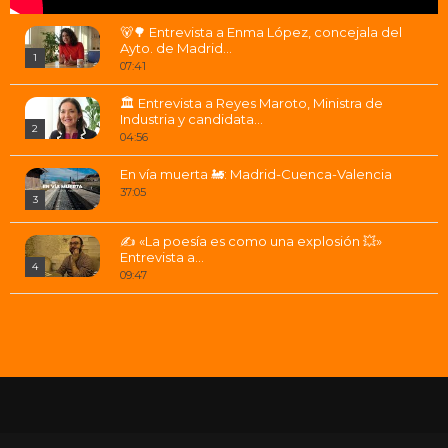
🐻🌳 Entrevista a Enma López, concejala del
Ayto. de Madrid...
1
07:41
🏛 Entrevista a Reyes Maroto, Ministra de
Industria y candidata...
2
04:56
En vía muerta 🚂: Madrid-Cuenca-Valencia
37:05
3
✍ «La poesía es como una explosión 💥»
Entrevista a...
4
09:47
¿Debemos celebrar el 12 de octubre 🇪🇸?
Entrevista a Juan...
5
17:14
¿Qué es hoy Afganistán 🇦🇫? Entrevista a
David Hernández
6
07:58