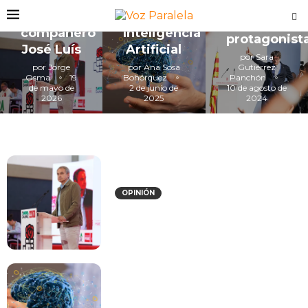
Puigdemon
El
es el
compañero
Inteligencia
protagonist
José Luís
Artificial
por
Sara
por
Jorge
por
Ana Sosa
Gutiérrez
Osma
19
Bohórquez
Panchón
de mayo de
2 de junio de
10 de agosto de
2026
2025
2024
LO ÚLTIMO
OPINIÓN
El compañero José Luís