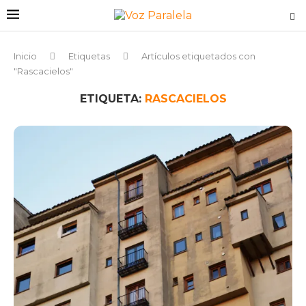
Inicio
Etiquetas
Artículos etiquetados con
"Rascacielos"
ETIQUETA:
RASCACIELOS