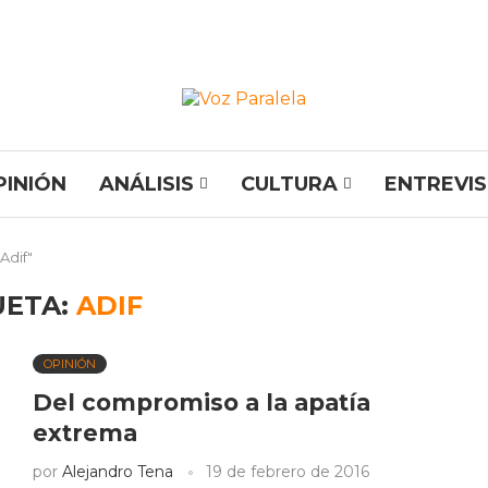
PINIÓN
ANÁLISIS
CULTURA
ENTREVI
Adif"
UETA:
ADIF
OPINIÓN
Del compromiso a la apatía
extrema
por
Alejandro Tena
19 de febrero de 2016