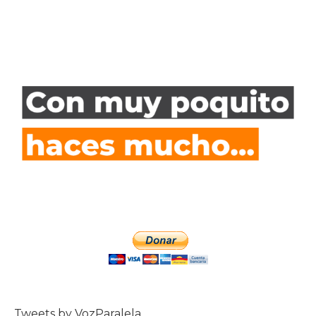
Tweets by VozParalela