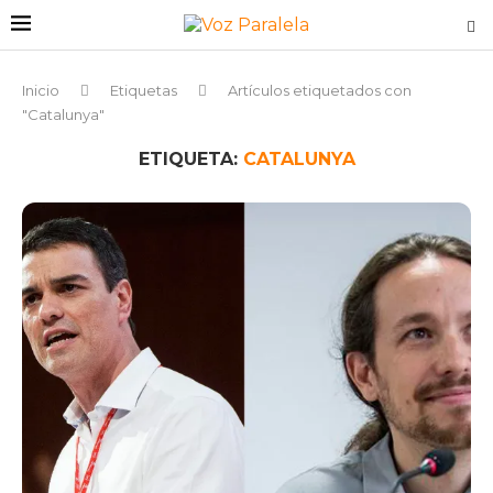
Inicio
Etiquetas
Artículos etiquetados con
"Catalunya"
ETIQUETA:
CATALUNYA