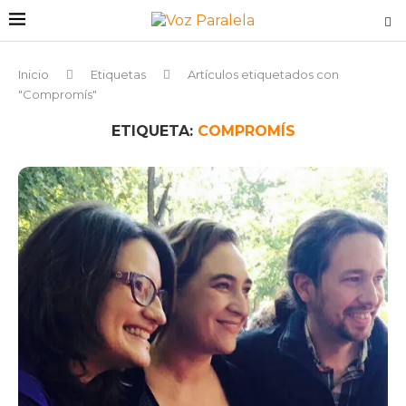
Inicio
Etiquetas
Artículos etiquetados con
"Compromís"
ETIQUETA:
COMPROMÍS