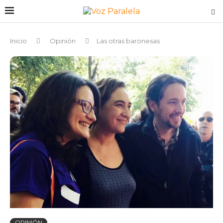
Inicio
Opinión
Las otras baronesas
OPINIÓN