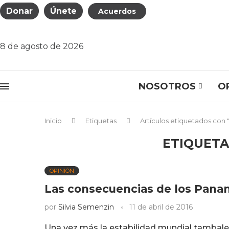
Donar
Únete
Acuerdos
8 de agosto de 2026
NOSOTROS
O
Inicio
Etiquetas
Artículos etiquetados con 
ETIQUETA
OPINIÓN
Las consecuencias de los Pana
por
Silvia Semenzin
11 de abril de 2016
Una vez más la estabilidad mundial tambale