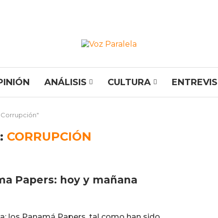
PINIÓN
ANÁLISIS
CULTURA
ENTREVI
"Corrupción"
:
CORRUPCIÓN
ma Papers: hoy y mañana
a: los Panamá Papers, tal como han sido