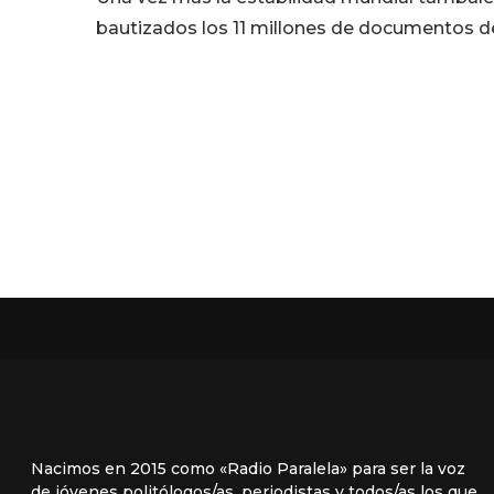
bautizados los 11 millones de documentos 
Nacimos en 2015 como «Radio Paralela» para ser la voz
de jóvenes politólogos/as, periodistas y todos/as los que