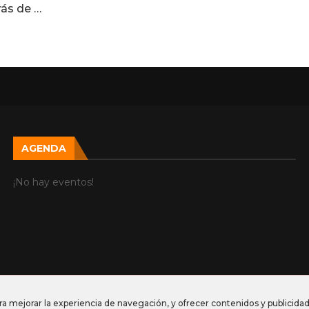
rás de …
AGENDA
¡No hay eventos!
ra mejorar la experiencia de navegación, y ofrecer contenidos y publicidad 