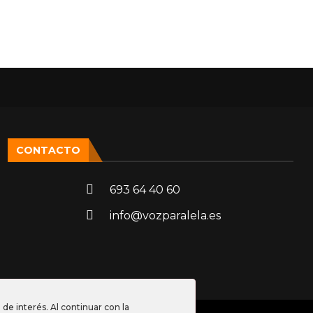
CONTACTO
693 64 40 60
info@vozparalela.es
de interés. Al continuar con la