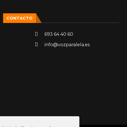
CONTACTO
693 64 40 60
info@vozparalela.es