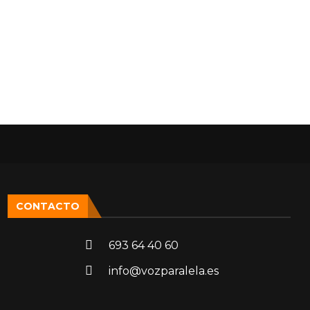
CONTACTO
693 64 40 60
info@vozparalela.es