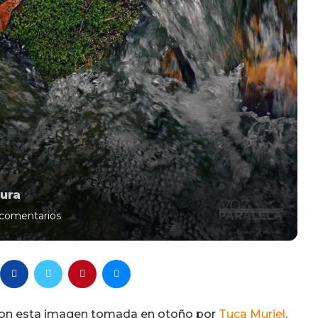
ura
comentarios
con esta imagen tomada en otoño por
Tuca Muriel
.