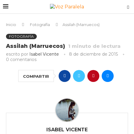
Inicio
Fotografía
Assilah (Marruecos)
FOTOGRAFÍA
Assilah (Marruecos)
1
minuto de lectura
escrito por
Isabel Vicente
8 de diciembre de 2015
0 comentarios
COMPARTIR
ISABEL VICENTE