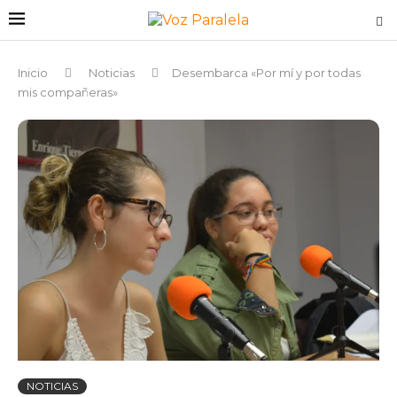
Inicio
Noticias
Desembarca «Por mí y por todas
mis compañeras»
NOTICIAS