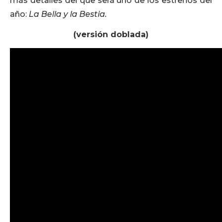
más detalles del que será uno de los estrenos del
año:
La Bella y la Bestia.
(versión doblada)