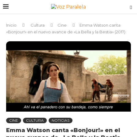
Inicio
Cultura
Cine
Emma Watson canta
«Bonjour!» en el nuevo avance de «La Bella y la Bestia» (2017)
CINE
CULTURA
NOTICIAS
Emma Watson canta «Bonjour!» en el