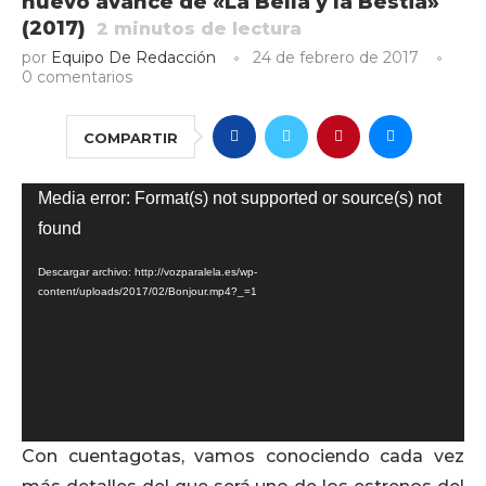
nuevo avance de «La Bella y la Bestia»
(2017)
2
minutos de lectura
por
Equipo De Redacción
24 de febrero de 2017
0 comentarios
COMPARTIR
Reproductor
Media error: Format(s) not supported or source(s) not
de
found
vídeo
Descargar archivo: http://vozparalela.es/wp-
content/uploads/2017/02/Bonjour.mp4?_=1
Con cuentagotas, vamos conociendo cada vez