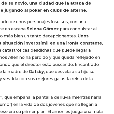
 de su novio, una ciudad que la atrapa de
ne jugando al póker en clubs de alterne.
iado de unos personajes insulsos, con una
ece en escena
Selena Gómez
para conquistar al
no más bien un tanto decepcionantes.
Unos
situación inverosímil en una ironía constante,
e catastróficas desdichas que puede llegar a
años Allen no ha perdido y que queda reflejado en
sfondo que el director está buscando. Encontrado
de la madre de
Gatsby
, que desvela a su hijo su
vestida con sus mejores galas: la reina de la
”,
que empaña la pantalla de lluvia mientras narra
umor) en la vida de dos jóvenes que no llegan a
se era su primer plan. El amor les juega una mala