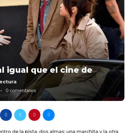
l igual que el cine de
ectura
0 comentarios
entro de la pista, dos almas: una marchita y la otra