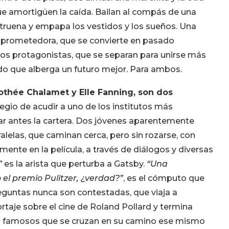
ue amortigüen la caída. Bailan al compás de una
 truena y empapa los vestidos y los sueños. Una
a prometedora, que se convierte en pasado
 los protagonistas, que se separan para unirse más
ido que alberga un futuro mejor. Para ambos.
othée Chalamet y Elle Fanning, son dos
legio de acudir a uno de los institutos más
rar antes la cartera. Dos jóvenes aparentemente
elas, que caminan cerca, pero sin rozarse, con
ente en la película, a través de diálogos y diversas
”
es la arista que perturba a Gatsby.
“Una
el premio Pulitzer, ¿verdad?”
, es el cómputo que
reguntas nunca son contestadas, que viaja a
aje sobre el cine de Roland Pollard y termina
jes famosos que se cruzan en su camino ese mismo