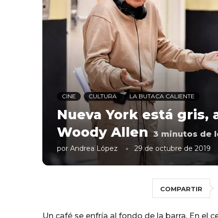
CINE
CULTURA
LA BUTACA CALIENTE
Nueva York está gris, a
Woody Allen
3
minutos de l
por
Andrea López
29 de octubre de 2019
COMPARTIR
Un café se enfría al fondo de la barra. En el c