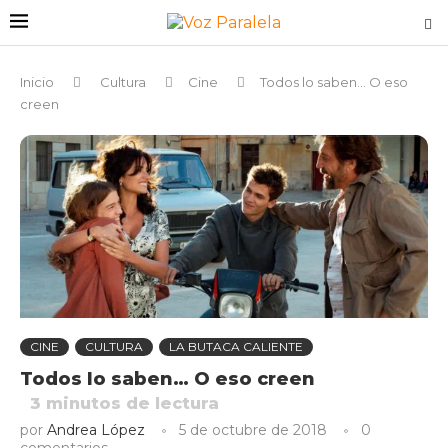
Inicio
Cultura
Cine
Todos lo saben… O eso
creen
CINE
CULTURA
LA BUTACA CALIENTE
Todos lo saben… O eso creen
3
minutos de lectura
por
Andrea López
5 de octubre de 2018
0
comentarios