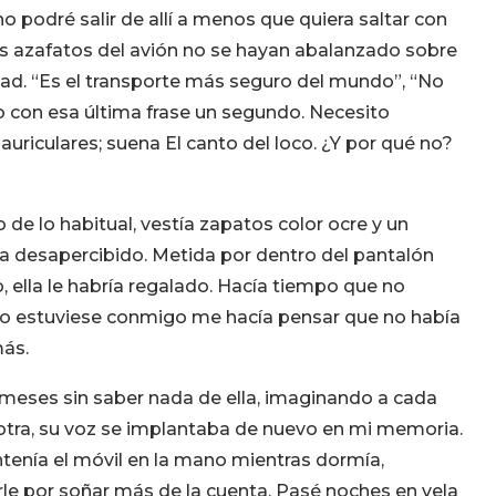
o podré salir de allí a menos que quiera saltar con
os azafatos del avión no se hayan abalanzado sobre
ad. “Es el transporte más seguro del mundo”, “No
o con esa última frase un segundo. Necesito
riculares; suena El canto del loco. ¿Y por qué no?
o de lo habitual, vestía zapatos color ocre y un
ra desapercibido. Metida por dentro del pantalón
 ella le habría regalado. Hacía tiempo que no
no estuviese conmigo me hacía pensar que no había
más.
s meses sin saber nada de ella, imaginando a cada
 otra, su voz se implantaba de nuevo en mi memoria.
enía el móvil en la mano mientras dormía,
le por soñar más de la cuenta. Pasé noches en vela