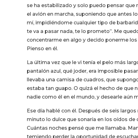
se ha estabilizado y solo puedo pensar que n
el avión en marcha, suponiendo que antes l
mí, impidiéndome cualquier tipo de barbarid
te va a pasar nada, te lo prometo”. Me qued
concentrarme en algo y decido ponerme los au
Pienso en él.
La última vez que le vi tenía el pelo más larg
pantalón azul, qué joder, era imposible pasa
llevaba una camisa de cuadros, que supongo,
estaba tan guapo. O quizá el hecho de que 
nadie como él en el mundo, y desearle aún 
Ese día hablé con él. Después de seis largo
minuto lo dulce que sonaría en los oídos de
Cuántas noches pensé que me llamaba. Mant
temiendo perder la oportunidad de escuchar