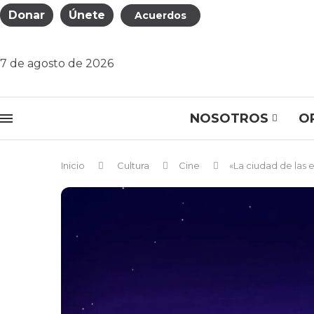
Donar
Únete
Acuerdos
7 de agosto de 2026
NOSOTROS
O
Inicio
Cultura
Cine
«La ciudad de las e