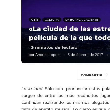
CINE
CULTURA
LA BUTACA CALIENTE
«La ciudad de las estre
película de la que to
3
minutos de lectura
por
Andrea López
3 de febrero de 2017
COMPARTIR
La la land
. Sólo con pronunciar estas pala
surgen de entre los más recónditos lugar
continúan realizando los mismos alegatos
falta de apetito musical. Lo cierto es que,