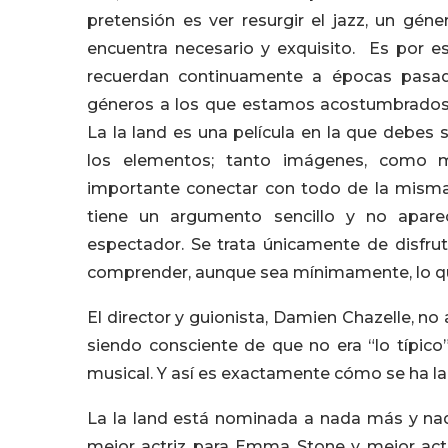
pretensión es ver resurgir el jazz, un gén
encuentra necesario y exquisito. Es por e
recuerdan continuamente a épocas pasad
géneros a los que estamos acostumbrados a
La la land es una película en la que debes
los elementos; tanto imágenes, como m
importante conectar con todo de la misma
tiene un argumento sencillo y no apar
espectador. Se trata únicamente de disfru
comprender, aunque sea mínimamente, lo qu
El director y guionista, Damien Chazelle, n
siendo consciente de que no era “lo típico
musical. Y así es exactamente cómo se ha lab
La la land está nominada a nada más y nad
mejor actriz para Emma Stone y mejor act