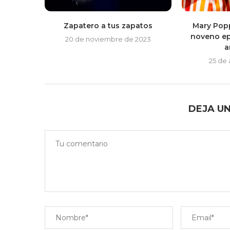
Zapatero a tus zapatos
Mary Popp
noveno ep
20 de noviembre de 2023
a
25 de
DEJA U