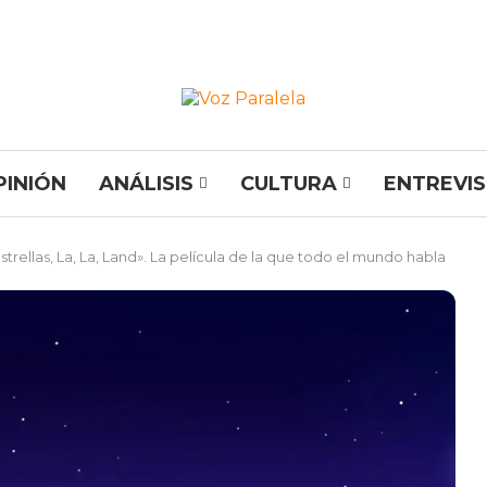
PINIÓN
ANÁLISIS
CULTURA
ENTREVI
strellas, La, La, Land». La película de la que todo el mundo habla