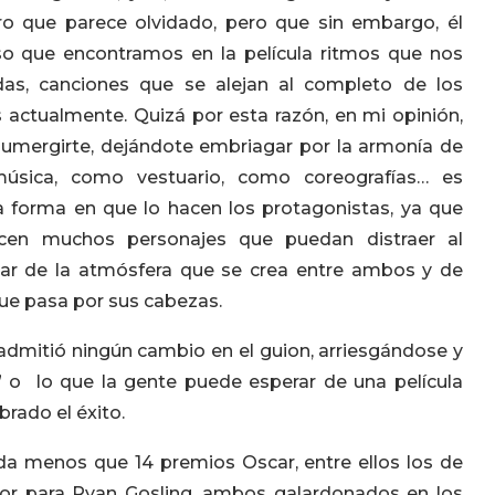
ero que parece olvidado, pero que sin embargo, él
so que encontramos en la película ritmos que nos
as, canciones que se alejan al completo de los
ctualmente. Quizá por esta razón, en mi opinión,
 sumergirte, dejándote embriagar por la armonía de
úsica, como vestuario, como coreografías… es
 forma en que lo hacen los protagonistas, ya que
ecen muchos personajes que puedan distraer al
tar de la atmósfera que se crea entre ambos y de
e pasa por sus cabezas.
o admitió ningún cambio en el guion, arriesgándose y
” o lo que la gente puede esperar de una película
rado el éxito.
a menos que 14 premios Oscar, entre ellos los de
or para Ryan Gosling, ambos galardonados en los