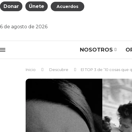
Donar
Únete
Acuerdos
6 de agosto de 2026
NOSOTROS
O
Inicio
Descubre
El TOP 3 de ’10 cosas que 