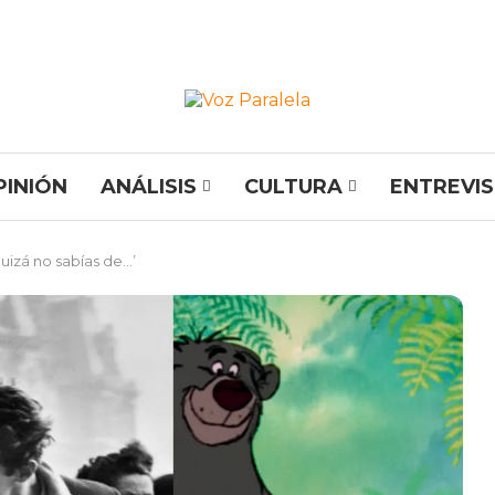
PINIÓN
ANÁLISIS
CULTURA
ENTREVI
quizá no sabías de…’