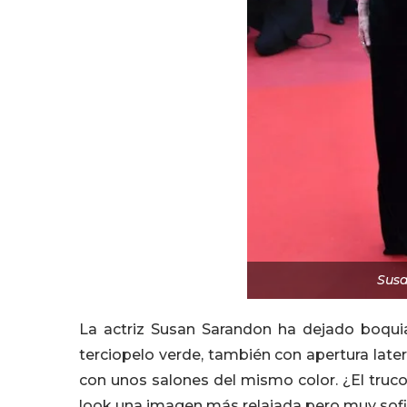
Sus
La actriz Susan Sarandon ha dejado boqui
terciopelo verde, también con apertura late
con unos salones del mismo color. ¿El truco?
look una imagen más relajada pero muy sofi