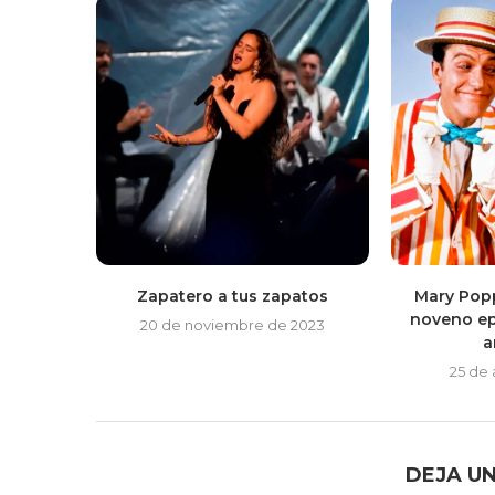
Zapatero a tus zapatos
Mary Popp
noveno ep
20 de noviembre de 2023
a
25 de
DEJA U