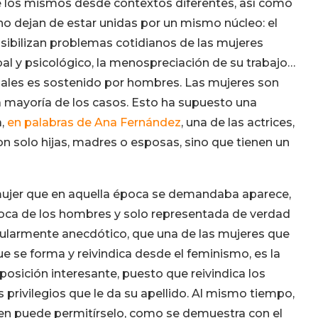
e los mismos desde contextos diferentes, así como
no dejan de estar unidas por un mismo núcleo: el
isibilizan problemas cotidianos de las mujeres
rbal y psicológico, la menospreciación de su trabajo…
pales es sostenido por hombres. Las mujeres son
 la mayoría de los casos. Esto ha supuesto una
a,
en palabras de Ana Fernández
, una de las actrices,
 solo hijas, madres o esposas, sino que tienen un
ujer que en aquella época se demandaba aparece,
oca de los hombres y solo representada de verdad
cularmente anecdótico, que una de las mujeres que
e se forma y reivindica desde el feminismo, es la
posición interesante, puesto que reivindica los
privilegios que le da su apellido. Al mismo tiempo,
ien puede permitírselo, como se demuestra con el