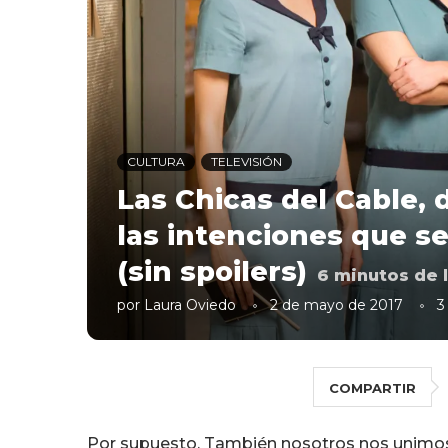
CULTURA
TELEVISIÓN
Las Chicas del Cable, d
las intenciones que s
(sin spoilers)
6
minutos de l
por
Laura Oviedo
2 de mayo de 2017
3
COMPARTIR
Por supuesto. También nosotros nos unimos a