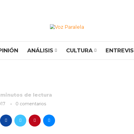
PINIÓN
ANÁLISIS
CULTURA
ENTREVI
minutos de lectura
017
0 comentarios