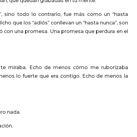
idan, que quedan grabadas en tu mente.
, sino todo lo contrario, fue más como un ‘’hasta
cho que los ‘’adiós’’ conllevan un ‘’hasta nunca’’, son
nó con una promesa. Una promesa que perdura en el
te miraba. Echo de menos cómo me ruborizaba
enos lo fuerte que era contigo. Echo de menos la
ro nada.
ación.