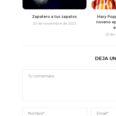
Zapatero a tus zapatos
Mary Popp
noveno ep
20 de noviembre de 2023
a
25 de
DEJA U