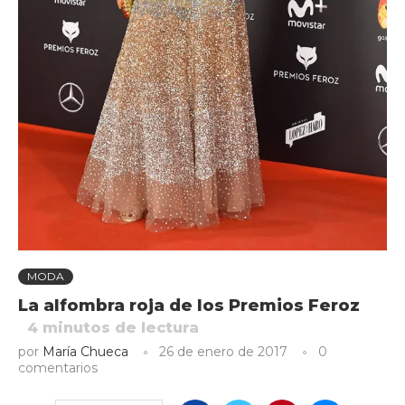
MODA
La alfombra roja de los Premios Feroz
4
minutos de lectura
por
María Chueca
26 de enero de 2017
0
comentarios