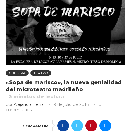
CULTURA
TEATRO
«Sopa de marisco», la nueva genialidad
del microteatro madrileño
3
minutos de lectura
por
Alejandro Tena
9 de julio de 2016
0
comentarios
COMPARTIR