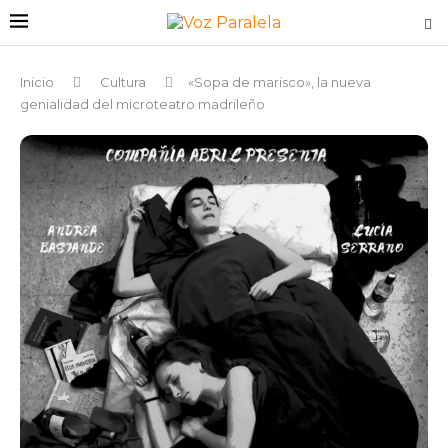
Inicio
Cultura
«Sopa de marisco», la nueva
genialidad del microteatro madrileño