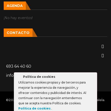
AGENDA
¡No hay eventos!
CONTACTO
693 64 40 60
info@vozparalela.es
Política de cookies
Utilizamos cookies propias y de terceros para
mejorar la experiencia de navegación, y
ofrecer contenidos y publicidad de interés. Al
continuar con la navegación entendemos
©2023 Página web diseñada por el equipo de Voz Paralela.
que se acepta nuestra Política de cookies.
Todos los derechos reservados.
Política de cookies
.