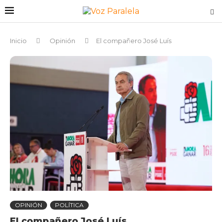
Inicio
Opinión
El compañero José Luís
OPINIÓN
POLÍTICA
El compañero José Luís