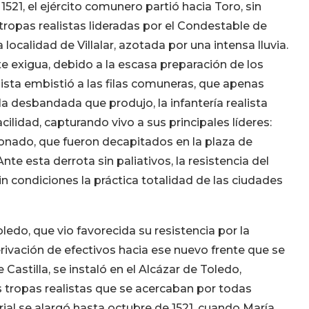
1521, el ejército comunero partió hacia Toro, sin
 tropas realistas lideradas por el Condestable de
 localidad de Villalar, azotada por una intensa lluvia.
e exigua, debido a la escasa preparación de los
lista embistió a las filas comuneras, que apenas
a desbandada que produjo, la infantería realista
cilidad, capturando vivo a sus principales líderes:
donado, que fueron decapitados en la plaza de
. Ante esta derrota sin paliativos, la resistencia del
sin condiciones la práctica totalidad de las ciudades
ledo, que vio favorecida su resistencia por la
erivación de efectivos hacia ese nuevo frente que se
 Castilla, se instaló en el Alcázar de Toledo,
s tropas realistas que se acercaban por todas
rial se alargó hasta octubre de 1521, cuando María