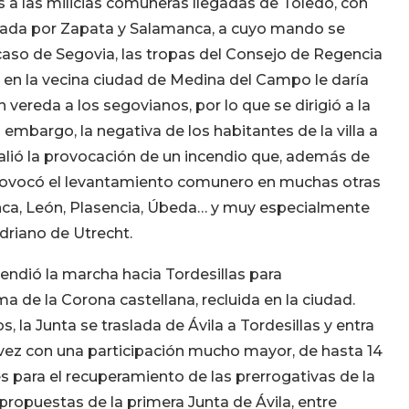
as a las milicias comuneras llegadas de Toledo, con
aneada por Zapata y Salamanca, a cuyo mando se
aso de Segovia, las tropas del Consejo de Regencia
do en la vecina ciudad de Medina del Campo le daría
 vereda a los segovianos, por lo que se dirigió a la
embargo, la negativa de los habitantes de la villa a
 valió la provocación de un incendio que, además de
provocó el levantamiento comunero en muchas otras
uenca, León, Plasencia, Úbeda… y muy especialmente
Adriano de Utrecht.
endió la marcha hacia Tordesillas para
ima de la Corona castellana, recluida en la ciudad.
, la Junta se traslada de Ávila a Tordesillas y entra
 vez con una participación mucho mayor, de hasta 14
s para el recuperamiento de las prerrogativas de la
 propuestas de la primera Junta de Ávila, entre