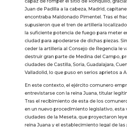
capaz de romper el sitio de Ronquillo, graci
Juan de Padilla a la cabeza, Madrid, capit
encontraba Maldonado Pimentel. Tras el frac
supusieron que el tren de artillería localiza
la suficiente potencia de fuego para meter en
ciudad para apoderarse de dichas piezas. Sin 
ceder la artillería al Consejo de Regencia le
destruir gran parte de Medina del Campo, 
ciudades de Castilla, Soria, Guadalajara, C
Valladolid, lo que puso en serios aprietos a 
En este contexto, el ejército comunero empr
entrevistarse con la reina Juana, titular legít
Tras el recibimiento de esta de los comuneros
en un nuevo procedimiento legislativo, esta
ciudades de la Meseta, que proyectaron leye
reina Juana y el establecimiento legal de las