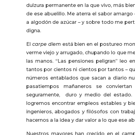
dulzura permanente en la que vivo, más bien
de ese abuelillo. Me aterra el sabor amargo 
a algodón de azúcar – y sobre todo me pertu
digna.
El
carpe diem
está bien en el postureo mon
verme viejo y arrugado, chupando lo que me
las manos. “Las pensiones peligran” leo 
tantos por cientos ni cientos por tantos – q
números entablados que sacan a diario nu
pasatiempos mañaneros se conviertan e
seguramente, duro y medio del estado.
logremos encontrar empleos estables y bi
ingenieros, abogados y filósofos con traba
hacernos a la idea y dar valor a lo que ese abu
Nuestros mayores han crecido en el campo