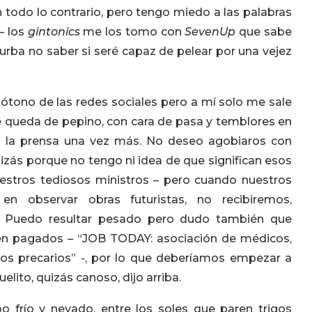
 todo lo contrario, pero tengo miedo a las palabras
– los
gintonics
me los tomo con
SevenUp
que sabe
rba no saber si seré capaz de pelear por una vejez
ótono de las redes sociales pero a mí solo me sale
 queda de pepino, con cara de pasa y temblores en
en la prensa una vez más. No deseo agobiaros con
uizás porque no tengo ni idea de que significan esos
estros tediosos ministros – pero cuando nuestros
n observar obras futuristas, no recibiremos,
 Puedo resultar pesado pero dudo también que
en pagados – “JOB TODAY: asociación de médicos,
jos precarios” -, por lo que deberíamos empezar a
elito, quizás canoso, dijo arriba.
 frío y nevado, entre los soles que paren trigos