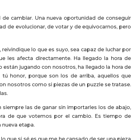
d de cambiar. Una nueva oportunidad de conseguir
ad de evolucionar, de votar y de equivocarnos, pero
, reivindique lo que es suyo, sea capaz de luchar por
ue les afecta directamente. Ha llegado la hora de
co están jugando con nosotros, ha llegado la hora de
s tú honor, porque son los de arriba, aquellos que
 con nosotros como si piezas de un puzzle se tratase.
as.
n siempre las de ganar sin importarles los de abajo,
 hora de que votemos por el cambio. Es tiempo de
a nueva etapa.
o lo que sí sé es que me he cansado de ser una pieza