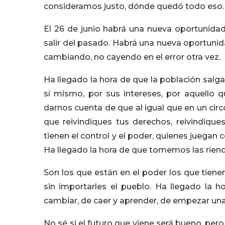
consideramos justo, dónde quedó todo eso.
El 26 de junio habrá una nueva oportunida
salir del pasado. Habrá una nueva oportunid
cambiando, no cayendo en el error otra vez.
Ha llegado la hora de que la población salga
sí mismo, por sus intereses, por aquello q
darnos cuenta de que al igual que en un cir
que reivindiques tus derechos, reivindique
tienen el control y el poder, quienes juegan
Ha llegado la hora de que tomemos las riend
Son los que están en el poder los que tiene
sin importarles el pueblo. Ha llegado la
cambiar, de caer y aprender, de empezar un
No sé si el futuro que viene será bueno, per