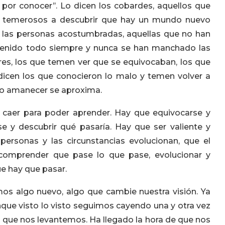
por conocer’’. Lo dicen los cobardes, aquellos que
os temerosos a descubrir que hay un mundo nuevo
n las personas acostumbradas, aquellas que no han
 tenido todo siempre y nunca se han manchado las
ores, los que temen ver que se equivocaban, los que
dicen los que conocieron lo malo y temen volver a
evo amanecer se aproxima.
 caer para poder aprender. Hay que equivocarse y
se y descubrir qué pasaría. Hay que ser valiente y
ersonas y las circunstancias evolucionan, que el
comprender que pase lo que pase, evolucionar y
ue hay que pasar.
s algo nuevo, algo que cambie nuestra visión. Ya
ue visto lo visto seguimos cayendo una y otra vez
de que nos levantemos. Ha llegado la hora de que nos