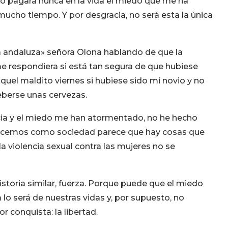
 no pagará nunca en la vida el miedo que me ha
cho tiempo. Y por desgracia, no será esta la única
 andaluza» señora Olona hablando de que la
me respondiera si está tan segura de que hubiese
quel maldito viernes si hubiese sido mi novio y no
eberse unas cervezas.
encia y el miedo me han atormentado, no he hecho
ncemos como sociedad parece que hay cosas que
a violencia sexual contra las mujeres no se
istoria similar, fuerza. Porque puede que el miedo
lo será de nuestras vidas y, por supuesto, no
 conquista: la libertad.