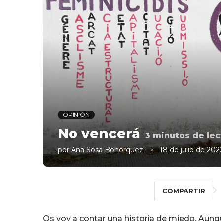
OPINIÓN
No vencerá
3
minutos de lec
por
Ana Sosa Bohórquez
18 de julio de 202
COMPARTIR
Os voy a contar una historia de miedo. Aunq