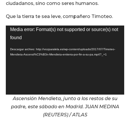
ciudadanos, sino como seres humanos.
Que la tierra te sea leve, compañero Timoteo.
Reproductor
Media error: Format(s) not supported or source(s) not
de
found
vídeo
Descargar archivo: http://vozparalela.es/wp-content/uploads/2017/07/Timoteo-
Mendieta-Ascensi%C3%B3n-Mendieta-entierra-por-fin-a-su-pa.mp4?_=1
Ascensión Mendieta, junto a los restos de su
padre, este sábado en Madrid.
JUAN MEDINA
(REUTERS) / ATLAS