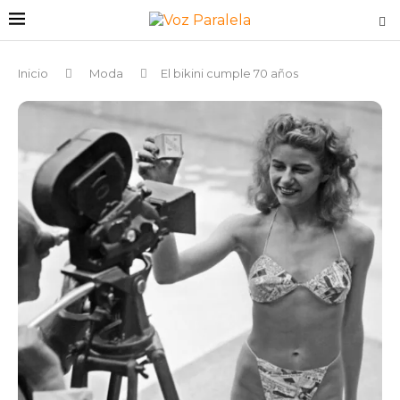
Inicio
Moda
El bikini cumple 70 años