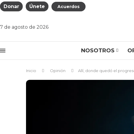
Donar
Únete
Acuerdos
7 de agosto de 2026
NOSOTROS
O
Inicio
Opinión
Allí, donde quedó el progre