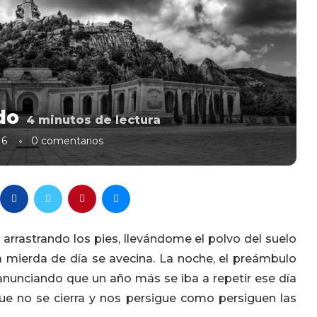
do
4
minutos de lectura
16
0 comentarios
arrastrando los pies, llevándome el polvo del suelo
 mierda de día se avecina. La noche, el preámbulo
anunciando que un año más se iba a repetir ese día
e no se cierra y nos persigue como persiguen las