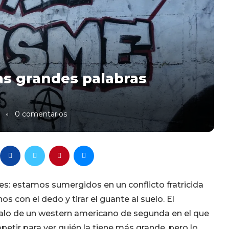
ras grandes palabras
0 comentarios
s: estamos sumergidos en un conflicto fratricida
con el dedo y tirar el guante al suelo. El
alo de un western americano de segunda en el que
tir para ver quién la tiene más grande, pero lo