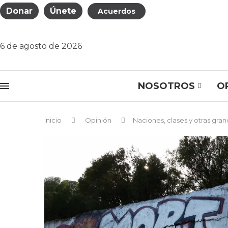
Donar
Únete
Acuerdos
6 de agosto de 2026
NOSOTROS
O
Inicio
Opinión
Naciones, clases y otras gra