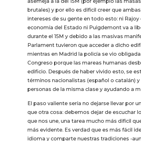
asemeja a la del 15M (por ejemplo las masas
brutales) y por ello es difícil creer que amb
intereses de su gente en todo esto: ni Rajo
economía del Estado ni Puigdemont va a libe
durante el 15M y debido a las masivas manif
Parlament tuvieron que acceder a dicho edifi
mientras en Madrid la policía se vio obligada 
Congreso porque las mareas humanas desbor
edificio. Después de haber vivido esto, se es
términos nacionalistas (español o catalán) 
personas de la misma clase y ayudando a man
El paso valiente sería no dejarse llevar po
que otra cosa: debemos dejar de escuchar los
que nos une, una tarea mucho más difícil que
más evidente. Es verdad que es más fácil ide
idioma y comparte nuestras tradiciones -au