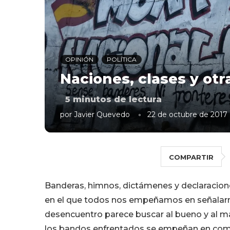
OPINIÓN
POLÍTICA
Naciones, clases y ot
5
minutos de lectura
por
Javier Quevedo
22 de octubre de 2017
COMPARTIR
Banderas, himnos, dictámenes y declaracione
en el que todos nos empeñamos en señalarnos 
desencuentro parece buscar al bueno y al m
los bandos enfrentados se empeñan en compe